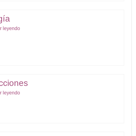
gía
r leyendo
cciones
r leyendo