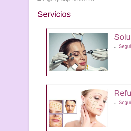
PROGRAMAS DE 
LICENCIAS Y CERTIFICADOS
CIRUGÍA
Servicios
BÁSICA
NOTICIAS
INYECCIONES
A DISTANCIA
TESTIMONIOS DE CLIENTES
TRICOLOGÍA
Solu
ATLAS
...
Segui
CONTACTOS Y REQUISITOS
DERMATOCIRUGÍA
CASOS CLÍNICOS
ARTÍCULOS CIENTÍFICOS DE
COSMETOLOGÍA
LIBROS EN FORM
JÓVENES ESPECIALISTAS
ELECTRÓNICO
Refu
...
Segui