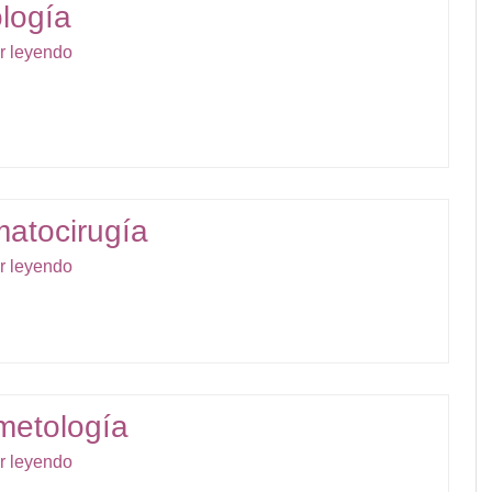
ología
r leyendo
atocirugía
r leyendo
metología
r leyendo