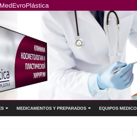
MedEvroPlástiсa
ES
MEDICAMENTOS Y PREPARADOS
EQUIPOS MEDICO
ATIVO PARA
CLÍNICAS Y PROFESIONALES
DISPOSITIVO SELATE
DISPOSITIVO PARA