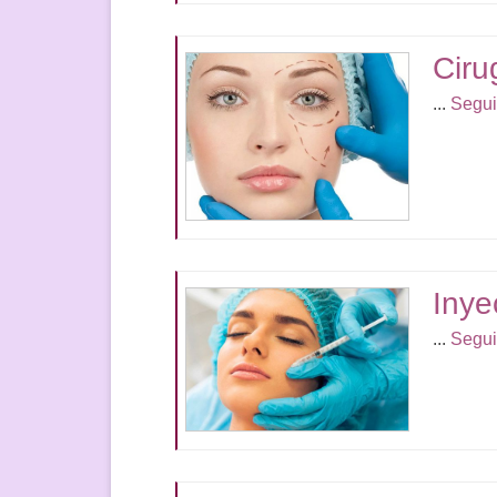
Ciru
...
Segui
Inye
...
Segui