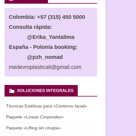
PIA
MEDICAL CANNABIS: NEW
SCIENTIFIC BREAKTHROUGH
Colombia:
+57 (315) 450 5000
ASPIRACION
INTEGRATION WITH CRRU
Consulta rápida:
@Erika_Yantalima
DOR DE
L
España - Polonia booking:
@pzh_nomad
DERM
medevroplasticali@gmail.com
SOLUCIONES INTEGRALES
Técnicas Estéticas para «Contorno facial»
Paquete «Líneas Corporales»
Paquete «Lifting sin cirugía»