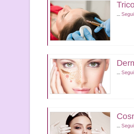
Tric
...
Segui
Derm
...
Segui
Cos
...
Segui