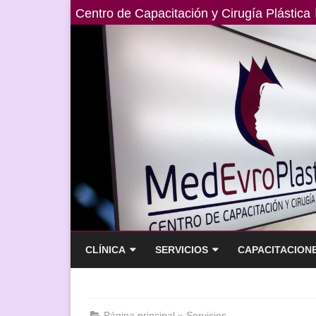
Centro de Capacitación y Cirugía Plástica
CLÍNICA
SERVICIOS
CAPACITACION
ACERCA DE NOSOTROS
SOLUCIONES INTEGRALES
PROGRAMA EDUC
EL 2019
NUESTROS MÉDICOS
REFUERZO CON HILOS
Página principal
»
Servicios