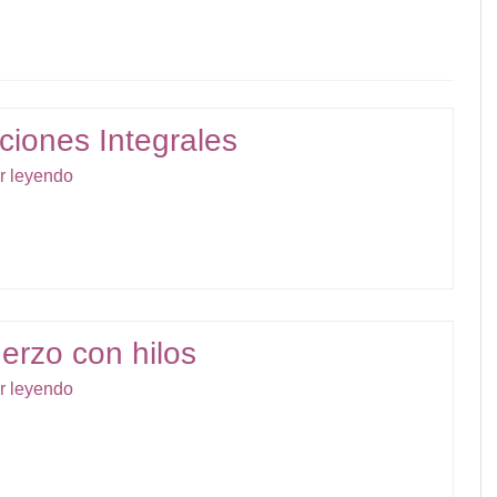
FORMACIÓN
VIDEODERMATOSCO
DISPOSITIVO PARA
LIPOSUCCION POR 
ciones Integrales
EQUIPO CAUTERIZA
TUMORES DE LA PIE
r leyendo
DISPOSITIVO YUNA
ATO
erzo con hilos
r leyendo