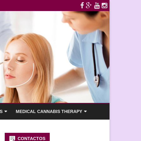
S
MEDICAL CANNABIS THERAPY
N IPL
OPENING OF OUR FIRST
HEADACHE CLINIC IN EUROPE
CONTACTOS